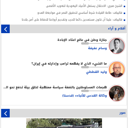
الشيخ صبري: الاحتلال يستغل الأعياد اليهودية لتهويد الأقصى
قاليباف: طاعة القيادة شرط أساسي لتحقيق النصر في مواجهة العدو
قاليباف: علينا أن نكون مستعدين دائما للحرب وتقديم أرواحنا للحفاظ على أمن بلادنا
أقلام و آراء
جنازة وطن في عالمٍ اعتاد الإبادة
وسام عفيفة
ما الشيء الذي لا يفهمه ترامب وإدارته في إيران؟
وليد القططي
هجمات المستوطنين بالضفة سياسة ممنهجة لخلق بيئة تدفع نحو التهجير
وكالة القدس للأنباءء (قدسنا)
صور