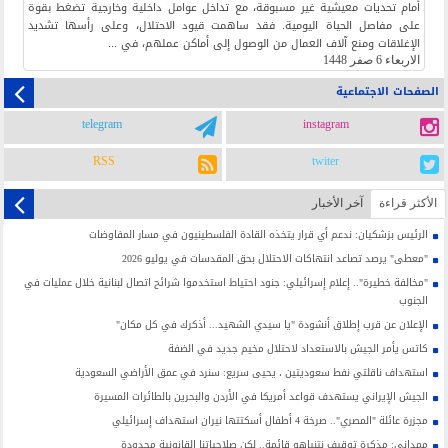
أمام تحديات معيشية غير مسبوقة، مع تداخل عوامل داخلية وخارجية تضغط بقوة
على مفاصل الحياة اليومية. فقد ساهمت قيود الاحتلال، وعلى رأسها تشديد
الإغلاقات ومنع آلاف العمال من الوصول إلى أماكن عملهم، في ...
الاربعاء 6 صفر 1448
الصفحات الاجتماعية
telegram
instagram
RSS
twiter
الأکثر قراءة
آخر الأخبار
الرئيس بزشكيان: ندعم أي قرار يتخذه القادة الفلسطينيون في مسار المفاوضات
"معطى" يرصد تصاعد انتهاكات الاحتلال بحق المقدسات في يوليو 2026
"مخالفة خطيرة".. إعلام إسرائيلي: جنود احتياط استخدموا شرائح اتصال لبنانية خلال عمليات في
الجنوب
الإعلان عن قرب إطلاق أنشودة "يا سيدي الشهيد... أذكرك في كل مكان"
كاتس يأمر الجيش بالاستعداد لاحتلال مخيم جديد في الضفة
استهداف ناقلتي نفط سعوديتين ، يحيى سريع: سنرد في عمق الأراضي السعودية
الجيش الإيراني يستهدف قواعد أمريكا في الأردن والبحرين بالطائرات المسيرة
مجزرة عائلة "المصري".. صرخة 4 أطفال أسكتتها نيران استهداف إسرائيلي
ممداني: مذكرة توقيف نتنياهو قائمة.. لكن صلاحياتنا القانونية محدودة