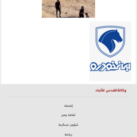
وكالةالقدس للأنباء
إقتصاد
ثقافة وفن
شؤون عسكرية
رياضة