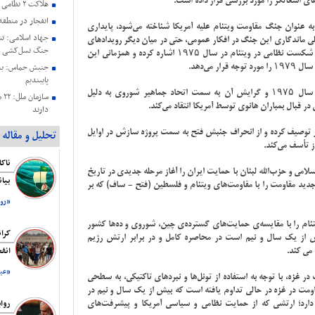
های اشغالگر را مورد بررسی قرار داده است
.
هلاکت ۲ نظامی صهیونیستی در جنوب لبنان
انفجار در منطق
اشاره به جنگ دوم هند و چین (۱۹۵۵-۱۹۷۵) که به عنوان جنگ مقاومت ویتنام علیه آمریکا شناخته می‌شود، پایداری
صلی ماندگاری این جنگ در افکار عمومی، حتی در میان دیگر رویدادهای
جنگ نسل‌کشی د
مهم جهانی، عنوان می‌کند. وی در ادامه به افول آمریکا پس از شکست نظامی در ویتنام در سال ۱۹۷۵ اشاره کرده و همزمانی این
 می‌دهد
.
جنبش حماس: به 
پایبندیم
این استراتژیست فلسطینی، اتحاد ویتنام پس از پیروزی در سال ۱۹۷۵ و گرایش آن به سمت اتحاد جماهیر شوروی به دلیل
سا
ر قبال بمباران هانوی توسط آمریکا انتقاد می‌کند
.
دارند
حمایت هیئت رئی
ر توصیف کرده و از انحراف جنبش فتح به سمت پروژه سازش در اوایل
تحلیل و مقاله
عزتمندانه مقام 
.
بیانیه کمیته حم
فلسطین ریاست ج
امی و حزب‌الله لبنان با حمایت ایران را آغاز مرحله جدیدی در تاریخ
بیا
شهادت هنیه
ید مقاومت را با مقاومت‌های ویتنام و فلسطین (فتح - ساف) که بر
رسانه صهیونیستی
«روز
اقتصاد است
تنام را با مقایسه‌ی حمایت‌های گسترده‌ی چین، شوروی و ده‌ها کشور
بیانیه اتحادیه ن
کرا
ش از یک سال و نیم است در محاصره کامل و در برابر ارتش رژیم
اشغالگری به من
 می کند
.
انف
هنیه
«عبد
 غزه، با توجه به استفاده از تونل‌ها و نبردهای تاکتیکی، به سطحی
 مقاومت در غزه در حالی تداوم یافته است که بیش از یک سال و نیم در
دارد؛ ارتشی که از حمایت نظامی و سیاسی آمریکا و پیشرفت‌های
روا