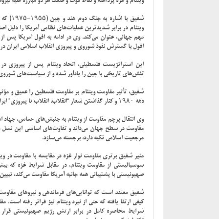
ویتنام و غزه پرداخته و نقاط قوت و ضعف هر دو مبارزه علیه نیرو
شفیق با 
ویتنام در برابر شدیدترین عملیات‌های نظامی آمریکا را دلیل ا
افول با گسترش نفوذ شوروی و پیروزی انقلاب اسلامی ایران در سال ۱۹۷۹ را مورد توجه قرار
تنش‌های تاریخی با چین را یادآور شده و از سیاست‌های شوروی د
شفیق، تأثیر مقاومت ویتنام بر مقاومت فلسطین را عمیق و مؤث
دهه ۱۹۸۰ و کنار گذاشتن شعار “انقلاب، انقلاب تا پیروزی” ابراز تأسف می‌کند
وی انتقال پرچم مقاومت از ویتنام به جنبش‌های حماس، جهاد اسل
مقاومت در سطح جهان می‌داند و تفاوت‌های اساسی این نسل جد
مرجعیت اسلامی تکیه دارد، برجسته می‌سازد
.
منیر شفیق برتری مقاومت نوار غزه در مقایسه با مقاومت در وی
سوسیالیستی از مقاومت ویتنام، در مقابل شرایط غزه که بی
صهیونیستی با پشتیبانی همه جانبه آمریکا مقاومت می‌کند، تبیین
شفیق معتقد است که توانایی‌های فرماندهی و نیروهای مقاومت در
کیفی ارتقا یافته که حتی از نبرد ویتنام نیز فراتر رفته است.
شرایط محاصره کامل در برابر ارتش رژیم صهیونیستی قرار 