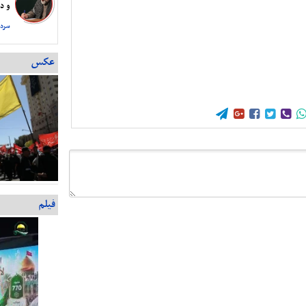
و دس
سردا
عکس





فیلم