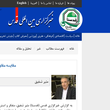
پيوند ها
درباره ما
تماس با ما
العربية
English
خانه
سياست
اقتصادي
فرهنگي- هنري
ورزشي
معرفي كتاب
جنبش تحريم
خانه
فهرست مطالب
خبر
تحلیل و مقاله
مقایسه مقاو
منیر شفیق
به گزارش خبرگزاری قدس (قدسنا) منیر شفیق، متفکر و استرا