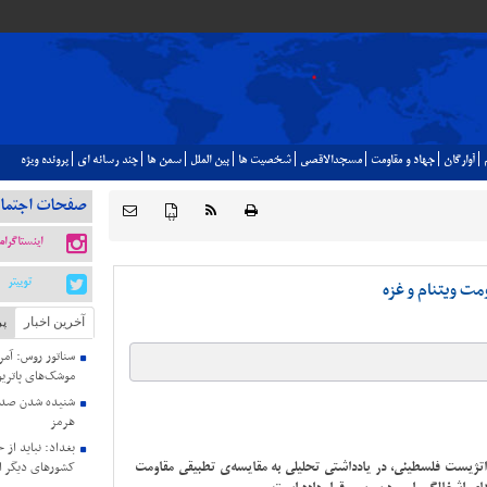
آوارگان
جهاد و مقاومت
مسجدالاقصي
شخصيت ها
بين الملل
سمن ها
چند رسانه اي
پرونده ويژه
صفحات اجتما
{ }
اینستاگرام
توییتر
مت ویتنام و غزه
آخرین اخبار
پر
سناتور روس: آمری
موشک‌های پاتریو
شنیده شدن صدای
هرمز
بغداد: نباید از 
تژیست فلسطینی، در یادداشتی تحلیلی به مقایسه‌ی تطبیقی مقاومت
کشورهای دیگر ا