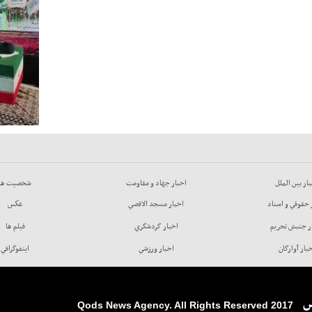
ار بين الملل
اخبار جهاد و مقاومت
شخصيت ها
 حقوقي و اسناد
اخبار مسجد الاقصي
عكس
ر جنبش تحريم
اخبار گردشگري
فيلم ها
بار آوارگان
اخبار ورزشي
اينفوگرافي
س
2017 Qods News Agency. All Rights Reserved