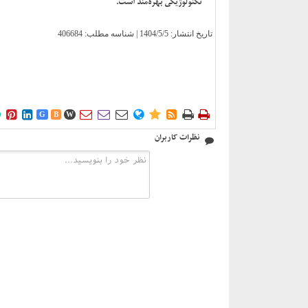
تکنولوژیکی بهره‌مند است.
تاریخ انتشار:
1404/5/5
| شناسه مطلب: 406684











G
B
W
نظرات کاربران