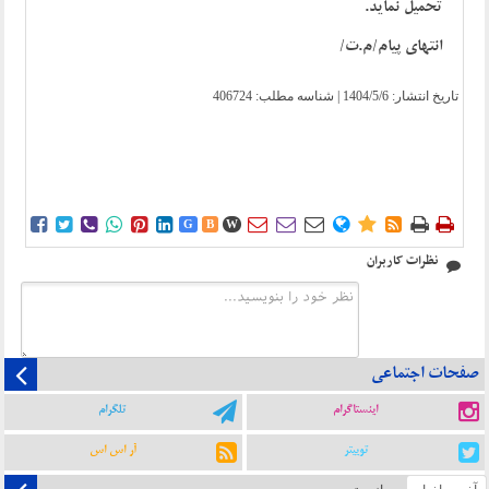
تحمیل نماید.
انتهای پیام/م.ت/
تاریخ انتشار:
1404/5/6
| شناسه مطلب: 406724















G
B
W
نظرات کاربران
صفحات اجتماعی
اینستاگرام
تلگرام
توییتر
آر اس اس