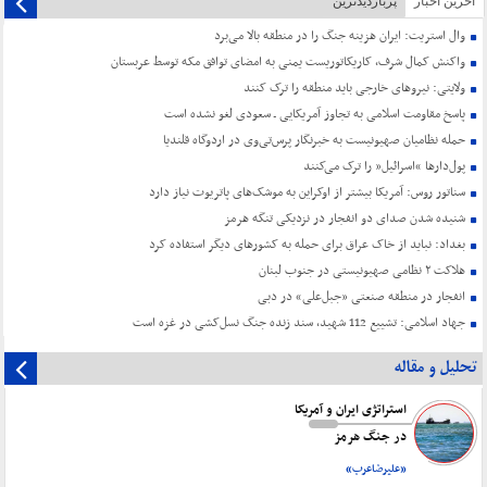
آخرین اخبار
پربازدیدترین
وال استریت: ایران هزینه جنگ را در منطقه بالا می‌برد
واکنش کمال شرف، کاریکاتوریست یمنی به امضای توافق مکه توسط عربستان
ولایتی: نیروهای خارجی باید منطقه را ترک کنند
پاسخ مقاومت اسلامی به تجاوز آمریکایی ـ سعودی لغو نشده است
حمله نظامیان صهیونیست به خبرنگار پرس‌تی‌وی در اردوگاه قلندیا
پول‌دارها “اسرائیل” را ترک می‌کنند
سناتور روس: آمریکا بیشتر از اوکراین به موشک‌های پاتریوت نیاز دارد
شنیده شدن صدای دو انفجار در نزدیکی تنگه هرمز
بغداد: نباید از خاک عراق برای حمله به کشورهای دیگر استفاده کرد
هلاکت ۲ نظامی صهیونیستی در جنوب لبنان
انفجار در منطقه صنعتی «جبل‌علی» در دبی
جهاد اسلامی: تشییع 112 شهید، سند زنده جنگ نسل‌کشی در غزه است
تحلیل و مقاله
استراتژی ایران و آمریکا
در جنگ هرمز
«علیرضاعرب»