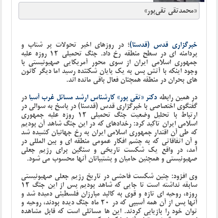
«محمدتقی تقی‌پور»
خبرگزاری قدس (قدسنا)
؛
در روزهای اخیر تحولات پر شتاب و
پردامنه ای در سطح منطقه رخ داد. جنگ تحمیلی 12 روزه علیه
جمهوری اسلامی ایران از سوی محور آمریکایی-صهیونیستی با
وجود اینکه با آتش بس به یک پایان شکننده رسید اما دیگر کانون
های بحران در منطقه همچنان فعال باقی مانده اند.
در همین رابطه
دکتر «تقی پور» کارشناس ارشد مسائل غرب آسیا
در
گفتگوی اختصاصی با خبرگزاری قدس (قدسنا) در پاسخ به سوالی در
ارتباط با تحلیل وضعیت جنگ تحمیلی 12 روزه علیه جمهوری
اسلامی ایران تاکید کرد: رخدادهای که در این جنگ شاهد آن بودیم
که طی آن اقتدار جمهوری اسلامی ایران به رخ جهانیان کشیده شد
و آن اتفاقاتی که به چشم افکار عمومی منطقه ای و بین المللی در
آمد، در واقع یک شکست تاریخی و سنگین برای رژیم جعلی
صهیونیستی و همچنین حامیان و پشتیبانان آنها محسوب می شود.
وی افزود: چنین شکست فاحشی در تاریخ رژیم جعلی صهیونیستی
سابقه نداشته است تا جایی که شاهد بودیم پس از این جنگ 12
روزه، روحیه ای تازه و قوی به کالبد مبارزان فلسطینی دمیده شد و
آنها پس از آن همه آسیبی که در 20 ماه جنگ دیده بودند، روحیه و
توان خود را بازیابی کردند. این ها مسائلی است که قابل مشاهده