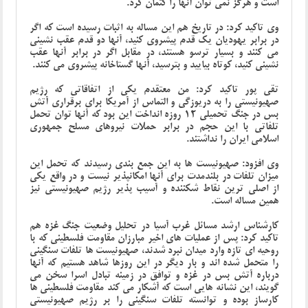
است و هرگز نمی توان آنها را کتمان کرد.
وی تاکید کرد: در تاریخ هم این مساله به اثبات رسیده است که اگر
در برابر یهودیان یک قدم پیشروی کنید، آنها دو قدم عقب نشینی
می کنند و بسیار ترسو هستند، در مقابل اگر در برابر آنها عقب
نشینی کنید، کوتاه بیایید و بترسید، آنها گستاخانه پیشروی می کنند.
تقی پور تاکید کرد: من معتقدم یکی از اتفاقاتی که رژیم
صهیونیستی را به دریوزگی و التماس از آمریکا برای برقراری آتش
بس در جنگ تحمیلی 12 روزه انداخت این بود که آنها توان تحمل
تلفاتی با این حجم در برابر حملات نیروهای مسلح جمهوری
اسلامی ایران را نداشتند.
وی افزود: صهیونیست ها به این جمع بندی رسیدند که تحمل این
میزان تلفات در بلندمدت برای آنها امکانپذیر نیست و در واقع یکی
از اصلی ترین نقاط شکننده و آسیب پذیر رژیم صهیونیستی نیز
همین مساله است.
کارشناس ارشد مسائل غرب آسیا در تحلیل وضعیت جنگ غزه هم
تاکید کرد: پس از عملیات های اخیر مبارزان مقاومت فلسطینی که با
روحیه ای تازه وارد میدان نبرد شدند، صهیونیست ها تلفات سنگینی
را متحمل شده اند و بار دیگر در این روزها شاهد هستیم که آنها
درباره آتش بس در غزه و توافق در زمینه تبادل اسرا سخن می
گویند، این نشانه هایی است که آشکار می کند مقاومت فلسطینی ها
کارساز بوده و توانسته تلفات سنگینی را بر رژیم صهیونیستی