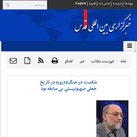
پيوند ها
درباره ما
تماس با ما
العربية
English
خانه
فهرست مطالب
خبر
گفتگو
{ }
شکست در جنگ12روزه در تاریخ
جعلی صهیونیستی بی‌ سابقه بود