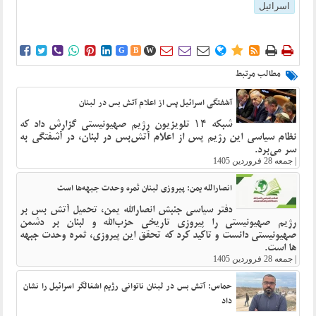
اسرائیل















G
B
W
مطالب مرتبط
آشفتگی اسرائیل پس از اعلام آتش بس در لبنان
شبکه ۱۴ تلویزیون رژیم صهیونیستی گزارش داد که
نظام سیاسی این رژیم پس از اعلام آتش‌بس در لبنان، در آشفتگی به
سر می‌برد.
|
جمعه 28 فروردین 1405
انصارالله یمن: پیروزی لبنان ثمره وحدت جبهه‌ها است
دفتر سیاسی جنبش انصارالله یمن، تحمیل آتش بس بر
رژیم صهیونیستی را پیروزی تاریخی حزب‌الله و لبنان بر دشمن
صهیونیستی دانست و تاکید کرد که تحقق این پیروزی، ثمره وحدت جبهه
ها است.
|
جمعه 28 فروردین 1405
حماس: آتش بس در لبنان ناتوانی رژیم اشغالگر اسرائیل را نشان
داد