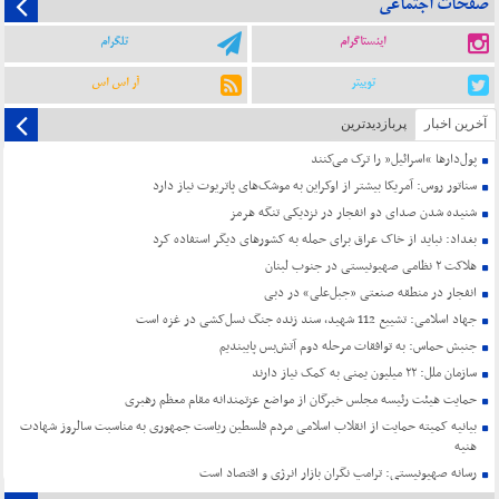
صفحات اجتماعی
اینستاگرام
تلگرام
توییتر
آر اس اس
آخرین اخبار
پربازدیدترین
پول‌دارها “اسرائیل” را ترک می‌کنند
سناتور روس: آمریکا بیشتر از اوکراین به موشک‌های پاتریوت نیاز دارد
شنیده شدن صدای دو انفجار در نزدیکی تنگه هرمز
بغداد: نباید از خاک عراق برای حمله به کشورهای دیگر استفاده کرد
هلاکت ۲ نظامی صهیونیستی در جنوب لبنان
انفجار در منطقه صنعتی «جبل‌علی» در دبی
جهاد اسلامی: تشییع 112 شهید، سند زنده جنگ نسل‌کشی در غزه است
جنبش حماس: به توافقات مرحله دوم آتش‌بس پایبندیم
سازمان ملل: ۲۲ میلیون یمنی به کمک نیاز دارند
حمایت هیئت رئیسه مجلس خبرگان از مواضع عزتمندانه مقام معظم رهبری
بیانیه کمیته حمایت از انقلاب اسلامی مردم فلسطین ریاست جمهوری به مناسبت سالروز شهادت
هنیه
رسانه صهیونیستی: ترامپ نگران بازار انرژی و اقتصاد است