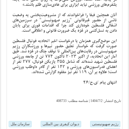
پلتفرم‌های ورزشی نباید ابزاری برای عادی‌سازی ظلم باشند.»
آنان همچنین فیفا را فراخواندند که از مشروعیت‌بخشی به وضعیت
ناشی از حضور غیرقانونی "رژیم صهیونیستی" در سرزمین‌های
اشغالی فلسطین خودداری کند چرا که اقدامات فوری برای پایان
دادن به نسل‌کشی در غزه یک ضرورت قانونی و اخلاقی است.
این موضع‌گیری همزمان با درخواست اخیر اتحادیه فوتبال فلسطین
صورت گرفت که خواستار تعلیق حضور تیم‌ها و ورزشکاران رژیم
صهیونیستی در رقابت‌های بین‌المللی تا توقف جنگ در غزه شد. طبق
آمار این اتحادیه، از اکتبر ۲۰۲۳ تاکنون ۷۷۴ تن از جامعه ورزشی
فلسطین شهید شده‌اند که شامل ۳۵۵ بازیکن فوتبال، ۲۷۷ نفر از
اعضای فدراسیون‌های ورزشی و ۱۴۲ نفر از کادر داوطلب ورزشی
است؛ علاوه بر آن، ۱۱۹ نفر نیز مفقود گزارش شده‌اند.
انتهای پیام /ی.ح/26
تاریخ انتشار:
1404/7/2
| شناسه مطلب: 408733
رژیم صهیونیستی
دیوان کیفری بین المللی
سازمان ملل