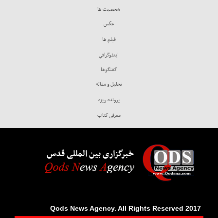
شخصيت ها
عكس
فيلم ها
اينفوگرافي
گفتگوها
تحليل و مقاله
پرونده ويژه
معرفي كتاب
خبرگزاری بین المللی قدس
2017 Qods News Agency. All Rights Reserved