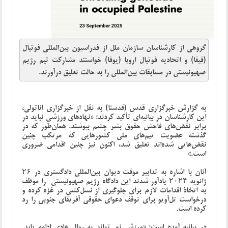
گروهی از کارشناسان سازمان ملل از فدراسیون بین‌المللی فوتبال
(فیفا) و اتحادیه فوتبال اروپا (یوفا) خواستند مشارکت تیم رژیم
صهیونیستی در مسابقات بین‌المللی را به حالت تعلیق درآورند.
به گزارش خبرگزاری قدس (قدسنا) به نقل از خبرگزاری آناتولی،
این کارشناسان در بیانیه‌ای تأکید کردند: «نهادهای ورزشی نباید در
برابر نقض‌های فاحش حقوق بشر چشم بپوشند. همان‌طور که در
گذشته عضویت تیم‌های ملی کشورهایی که مرتکب چنین
نقض‌هایی شده‌اند تعلیق شد، اکنون نیز چنین اقدامی ضروری
است.»
آنان با اشاره به تدابیر موقت دیوان بین‌المللی دادگستری در ۲۶
ژانویه ۲۰۲۴ یادآور شدند این دادگاه رژیم صهیونیستی را موظف
به اتخاذ اقدامات لازم برای جلوگیری از نسل‌کشی در غزه کرده و
درخواست تل‌آویو برای توقف دعوای حقوقی آفریقای جنوبی را رد
کرده است.
در بیانیه آمده است: «ورزش نمی‌تواند به روال عادی ادامه یابد.