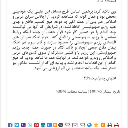
استفاده کنند.
وی تاکید کرد: برهمین اساس طرح مسائل این چنینی یک خوشبینی
محض بود و همان گونه که مشاهده کردیم از اجلاس سران عربی و
اسلامی هم پس از حمله اخیر به دوحه هیچ تصمیم قاطع و جدی
علیه رژیم صهیونیستی اتخاذ نشد. در شرایطی که آنها می توانستند
چند اقدام را در دستور کار خود قرار دهند، از جمله اینکه روابط
سیاسی با رژیم صهیونیستی را قطع کنند، دوم اینکه شریان های
اقتصادی رژیم صهیونیستی را مسدود سازند و گام سوم هم اینکه
پیمان دفاع جمعی ایجاد و تاکید کنند در صورت حمله جدید رژیم
صهیونیستی، این رژیم با واکنشی مشترک از سوی کشورهای عربی
و اسلامی رو‌به‌رو خواهد شد. در نهایت همه ما شاهد بودیم که هیچ
کدام از این اقدامات انجام نشد و بیانیه ای که از نشست مذکور نیز
صادر شد، یک بیانیه ضعیف و بی اثر ارزیابی می شود.
انتهای پیام/م.ت/26
تاریخ انتشار:
1404/7/5
| شناسه مطلب: 408846















G
B
W