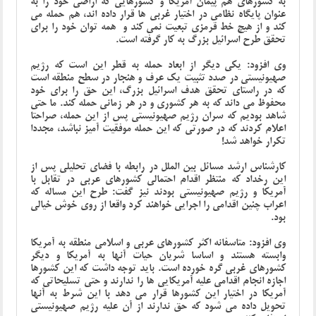
به کشورهای هم پیمان آمریکا و کشورهایی که اراضی خود را به
عنوان پایگاه نظامی در اختیار غربی ها قرار داده اند، هم حمله می
کند و از هیچ خط قرمزی تبعیت نمی کند و همه توان خود را برای
تحقق طرح اسرائیل بزرگ به کار گرفته است.
وی افزود: یکی دیگر از ابعاد حمله به قطر این است که رژیم
صهیونیستی در صدد تثبیت یک عرف و هنجار در سطح منطقه است
که در راستای تحقق هدف اسرائیل بزرگ، این حق را برای خود
محفوظ می داند که به هر کشوری و در هر زمانی حمله کند. ما حتی
شاهد بودیم که سران رژیم صهیونیستی پس از این حمله، صراحتا
اعلام کردند که در صورتی که این حمله موفقیت آمیز نباشد، مجددا
تکرار خواهد شد!
کارشناس ارشد مسائل بین الملل در رابطه با فضای تحلیلی پس از
این رخداد که منتظر اقدام احتمالی کشورهای عربی در تقابل با
آمریکا و رژیم صهیونیستی بودند نیز گفت: طرح این مساله که
اعراب چنین اقدامی را اجرایی خواهند کرد واقعا از روی خوش خیالی
بود.
وی افزود: متاسفانه اکثر کشورهای عربی و اسلامی منطقه به آمریکا
وابسته هستند و اساسا شریان حیات آنها به آمریکا و دیگر
کشورهای غربی گره خورده است. باید توجه داشت که این کشورها
اجازه انجام اقدامی علیه آمریکایی ها را ندارند و حتی تسلیحاتی که
آمریکا در اختیار این کشورها قرار می دهد با این شرط به آنها
تحویل داده می شود که حق ندارند از آن علیه رژیم صهیونیستی