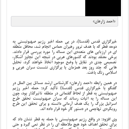
«احمد زارعان»
خبرگزاری قدس (قدسنا)،
در پی حمله اخیر رژیم صهیونیستی به
دوحه قطر که با هدف ترور رهبران حماس انجام شد، محافل منطقه
ای در ارزیابی های متعددی این مساله را مورد بررسی قرار دادند.
برخی معتقد بودند که کشورهای عربی در نتیجه این تجاوز آشکار،
تصمیمی جدی در تقابل با وضع موجود اتخاذ خواهند کرد، تحلیل
هایی که چند روز بعد همزمان با برگزاری نشست سران عربی و
اسلامی رنگ باخت.
در همین رابطه
«احمد زارعان» کارشناس ارشد مسائل بین الملل
در
گفتگو با خبرگزاری قدس (قدسنا) تاکید کرد: حمله اخیر رژیم
صهیونیستی به قطر از لحاظ گفتمانی در منطقه تاثیرگذار بود، چون
این مساله را به اثبات رساند که سران صهیونیست تحقق طرح
اسرائیل بزرگ را یک هدف آرمانی دانسته و برای تحقق این طرح
رویکردی تهاجمی در دستور کار خود قرار داده اند.
وی افزود: در واقع رژیم صهیونیستی با حمله به قطر نشان داد که
برای تحقق اهداف خود هیچ ملاحظه ای را در نظر نمی گیرد و حتی