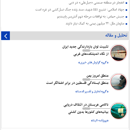
انفجار در منطقه صنعتی «جبل‌علی» در دبی
جهاد اسلامی: تشییع 112 شهید، سند زنده جنگ نسل‌کشی در غزه است
جنبش حماس: به توافقات مرحله دوم آتش‌بس پایبندیم
سازمان ملل: ۲۲ میلیون یمنی به کمک نیاز دارند
تحلیل و مقاله
تثبیت توان بازدارندگی جدید ایران
از نگاه اندیشکده‌های غربی
«گروه گزارش های خبری»
منطق امروز یمن
منطق ایستادگی فلسطین در برابر اشغالگر است
«گروه تحلیل و تفسیر قدسنا»
ناکامی عربستان در ائتلاف دریایی
بیانیه‌های کشورها بدون کشتی
«روزنامه البنا»