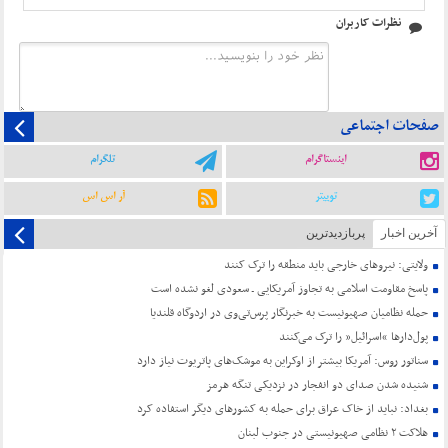
نظرات کاربران
صفحات اجتماعی
اینستاگرام
تلگرام
توییتر
آر اس اس
آخرین اخبار
پربازدیدترین
ولایتی: نیروهای خارجی باید منطقه را ترک کنند
پاسخ مقاومت اسلامی به تجاوز آمریکایی ـ سعودی لغو نشده است
حمله نظامیان صهیونیست به خبرنگار پرس‌تی‌وی در اردوگاه قلندیا
پول‌دارها “اسرائیل” را ترک می‌کنند
سناتور روس: آمریکا بیشتر از اوکراین به موشک‌های پاتریوت نیاز دارد
شنیده شدن صدای دو انفجار در نزدیکی تنگه هرمز
بغداد: نباید از خاک عراق برای حمله به کشورهای دیگر استفاده کرد
هلاکت ۲ نظامی صهیونیستی در جنوب لبنان