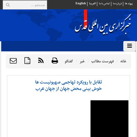
پيوند ها
درباره ما
تماس با ما
العربية
English
خانه
فهرست مطالب
خبر
گفتگو
{ }
تقابل با رویکرد تهاجمی صهیونیست ها
خوش بینی محض جهان از جهان عرب