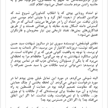
ابزار نژادپرستانه‌اش که متهم به سلطه‌گری، سرکوب، فقر و به
حاشیه راندن مردم ماست، اعمال می‌شود، اعلام کنند.
تو امتداد رویایی بودی که با انقلاب کشاورزانی شروع شد که
عزالدین القسام از «یعبد» آغاز کرد و با جنبش امام موسی صدر
پایان نیافت. من امتداد آن را در حوثی‌ها می‌بینم، کسانی که در حال
گسترش دامنه اشکال جدید مقابله با بی‌عدالتی هستند و از طریق
فداکاری‌های یمنی‌ها، تضاد تاریخی بین تبار محرومان و غارتگران
عمیق می‌شود.»
«فادی قوشقجی» نویسنده سوری نیز در سالروز شهادت سید حسن
نصرالله نوشت: «روزنامه الاخبار از من پرسید: «اگر نامه‌ات به دست
او برسد، با توجه به واقعیت کنونی عربی که پر از تحولات است، در
اولین سالگرد شهادتش به او چه می‌گویی؟ حافظه‌ام مرا به لحظه‌ای
می‌برد که با یکی از مسؤولان رسانه‌ای حزب الله در تماس بودم. از
او پرسیدم: «می‌توانی ترتیب ملاقات من با سید حسن نصرالله را
بدهی؟»
البته شوخی می‌کردم. در مورد این تمایل خیلی جدی بودم اما در
مورد درخواست شوخی می‌کردم. آن لحظه بخشی از جنگ حمایتی
بود که مقاومت تصمیم گرفته بود در حمایت از فلسطین به راه
بیندازد و آن مرد مطمئنا برای نویسنده‌ای که از ملاقات با او چیزی
جز... ملاقات با او نمی‌خواست، وقت نداشت. اما اگر این اتفاق
می‌افتاد چه؟ یا: اگر الان در دسترس بود چه؟