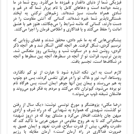
فیزیکی شما از دنیای داغدار و غم‌زده ما می‌گذرد. ​​روح شما در ما
ریشه دوانده است و دعاهای کامل با نام پربار شما که در غم و
شادی همراه ماست، سبز شده‌اند. زخم‌های ترکش به لبخند
خستگی‌ناپذیر شما خیره شده‌اند. کسانی که آتش مقاومت را در
دست دارند، کسانی که ماشه شرایط را می‌چکانند، هنوز هم با عشق
امانت را حفظ می‌کنند و با فداکاری و اخلاص فرمان را اجرا می‌کنند.
پیشگویی‌هایی که به ما خبر دادی، محقق شدند و فضای رؤیایی که
ترسیم کردی، شکل گرفت. هر آنچه گفتی آشکار شد و هر آنچه ذکر
کردی، روشن شد و در سکوت شب و روشنایی روز منعکس شد.
بدین ترتیب، قرائت تو از آنچه در سطرها، آنچه بین سطرها و آنچه
در شکاف‌ها است، تجسم یافت.
لازم است به این نکته اشاره شود تا عبارت از تو کم نگذارد،
روستاها، آب، نور و خاک تو را در عراق تنفس کردند، پس دو جنوب
به هم می‌رسند و پیمان بین آنها جوهر ایمان است، پس هرگاه نام
تو برده می‌شود، کبوتران ناله می‌کنند و مردم به فکر فرو می‌روند و
عاشقان شیفته ذوب می‌شوند.»
«رضا مکنی» پژوهشگر و مورخ تونسی نوشت: «یک سال از رفتن
تو گذشت، شهیدی که همواره به شهدایی که در راه شرف و آزادی
میهن جان باختند، افتخار می‌کرد و مشتاق بود که در «روز شهید»
سخنرانی کند تا به هر روح مقاومی در میهن عربی ما تأکید کند که
«قدرت واقعی، پیش از قدرت سلاح، قدرت تعهد و ایمان عمیق به
ضرورت فداکاری در راه آرمان است.» آرمان مقابله با رژیم