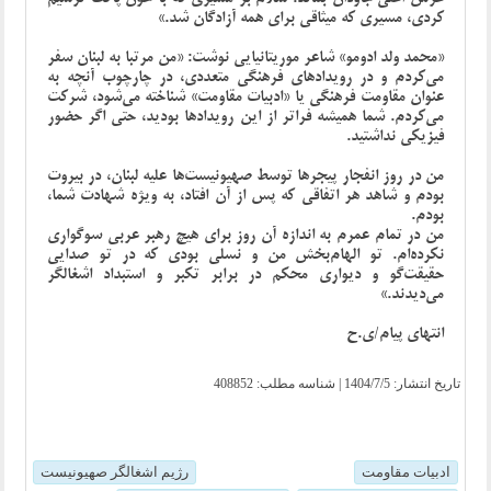
کردی، مسیری که میثاقی برای همه آزادگان شد.»
«محمد ولد ادومو» شاعر موریتانیایی نوشت: «من مرتبا به لبنان سفر
می‌کردم و در رویدادهای فرهنگی متعددی، در چارچوب آنچه به
عنوان مقاومت فرهنگی یا «ادبیات مقاومت» شناخته می‌شود، شرکت
می‌کردم. شما همیشه فراتر از این رویدادها بودید، حتی اگر حضور
فیزیکی نداشتید.
من در روز انفجار پیجرها توسط صهیونیست‌ها علیه لبنان، در بیروت
بودم و شاهد هر اتفاقی که پس از آن افتاد، به ویژه شهادت شما،
بودم.
من در تمام عمرم به اندازه آن روز برای هیچ رهبر عربی سوگواری
نکرده‌ام. تو الهام‌بخش من و نسلی بودی که در تو صدایی
حقیقت‌گو و دیواری محکم در برابر تکبر و استبداد اشغالگر
می‌دیدند.»
انتهای پیام/ی.ح
تاریخ انتشار:
1404/7/5
| شناسه مطلب: 408852
ادبیات مقاومت
رژیم اشغالگر صهیونیست