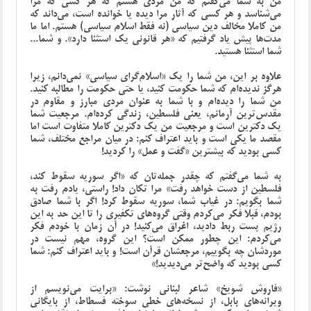
من به شما می‌گفتم که من مردی هستم که هر کسی که مرا
می‌شناسد و هر کسی که آثار مرا دیده یا خوانده است، می‌داند که
من کاملا مخالف دین سیاسی (نه فقط اسلام سیاسی) هستم. اما ما
مدت‌ها پیش یاد گرفتیم که «هر قانونی یک استثنا دارد». و شما...
شما استثنا هستید.
علاوه بر این، من شما را یک «اسلام‌گرای سیاسی» نمی‌دانم، زیرا
هرگز ندیده‌ام که شما حکومت کنید، یا حتی حکومت را مطالبه کنید.
من شما را دیده‌ام و با شما به عنوان مردی مبارز و مقاوم در
مقدس‌ترین آرمانم، یعنی فلسطین، زندگی کرده‌ام. مرجعیت شما
یک دکترین است و مرجعیت من یک دکترین کاملا متفاوت است اما
مقصد ما یکی است و باید اعتراف کنم: در میان مراجع مختلف، شما
کسی بودید که بیشترین «گفت و عمل» را کردید!
به شما می‌گفتم که چقدر جمله‌تان که «اگر سوریه سقوط کند،
فلسطین از دست خواهد رفت» مرا تکان داد! راستی، یادم رفت به
شما بگویم: در غیاب شما، سوریه سقوط کرد! اگر با شما صادق
بودم، قبلا فکر می‌کردم وقتی گروه‌های تکفیری را تا این حد به این
رژیم پست ربط دادید، اغراق می‌کنید! در آن زمان با خودم فکر
می‌کردم: این چطور ممکن است؟ این گروه، مهم نیست در
موردشان چه بگوییم، مرجعشان قرآن است! و باید اعتراف کنم: شما
کسی بودید که واضح‌تر می‌دیدید!»
«فاروش شویخ» شاعر لبنانی نوشت: «برایت می‌نویسم از
ویرانه‌های بابل، از نسخه‌های خطی سوخته فسطاط، از بایگانی