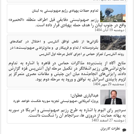
تداوم حملات پهپادی رژیم صهیونیستی به لبنان
رژیم صهیونیستی دقایقی قبل اطراف منطقه «الحمیره»
واقع در جنوب لبنان را هدف حمله پهپادی قرار داده است.
|
دوشنبه 19 آبان 1404
نگرانی‌ها از نقض توافق آتش‌بس و اختلال در کمک‌های
بشردوستانه/ تداوم فریبکاری و مانع‌تراشی صهیونیست‌ها در
روند آتش‌بس/ تمرکز حماس بر اجرای کامل مرحله اول آتش‌بس
منابع آگاه از پشت‌پرده مذاکرات حماس در قاهره با اشاره به تداوم
مانع‌تراشی‌های رژیم اشغالگر در تکمیل مرحله اول آتش‌بس غزه گزارش
دادند رایزنی‌های انجام‌شده میان این جنبش و مقامات مصری متمرکز بر
لزوم پایبندی اسرائیل به توافق و ورود به مرحله دوم بود.
|
سه‌شنبه 29 مهر 1404
عبدالباری عطوان؛
پروژه آمریکایی-صهیونیستی تجزیه سوریه شکست خواهد خورد
سردبیر رای الیوم با اشاره به طرح رژیم صهیونیستی و آمریکا در سوریه
به بهانه حمایت از دروزی ها، سرانجام آن را شکست دانست.
|
دوشنبه 27 اسفند 1403
نظرات کاربران