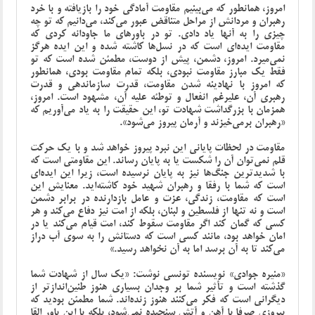
امروز، همانطور که می‌بینیم مقاومت آمادگی خود را بازیافته و با خرد
رهبران و مردانش از مراحل متناقض عبور می‌کند، می‌دانیم که تو چه
چیزی را به آنها یاد دادی. تو در باورهای ما جاودانه کردی که
مقاومت ایده‌ای است که در نسل‌ها کاشته شده و این ایده هرگز
نمی‌میرد. امروز، دشمن، پیش از دوست، مطمئن شده است که تو
فقط یک مبارز مقاومت نبودی، بلکه تمام مقاومت بودی، همانطور
که امروز با نهادینه شدن مقاومت، قدرت سازماندهی و قدرت
رهبری آن، علیرغم انفعال و توطئه علیه آن، مشهود است. امروز،
همزمان با بزرگداشت شهادت تو، این حقیقت را به یاد می‌آوریم که
«رهبران برمی‌خیزند و آرمان پیروز می‌شود».
مقاومت در لحظات پایانی این نبرد پیروز خواهد شد و با یک حرکت
قلم نمی‌توان آن را شکست یا به پایان رساند. این مقاومتی است که
با شدیدترین جنگ‌ها نیز به پایان نرسیده است، زیرا این ایده‌ای
است که شما با رفقا و رهبران شهید خود کاشته‌اید. معنایش این
است که مقاومت، زندگی، عزت و عامل بازدارنده در برابر دشمن
است و نه تنها از فلسطین و لبنان، بلکه از امت نیز دفاع می‌کند و هر
کسی که گمان کند اگر مقاومت سقوط کند، امت قیام می‌کند یا در
امان خواهد بود، مانند کسی است که دستانش را به سوی آب دراز
می‌کند تا به آن برسد اما به آن نخواهد رسید.»
«منیره جوادی» نویسنده تونسی نوشت: «یک سال از شهادت شما
گذشته است و تأثیر شما بر وجدان بسیاری هنوز طنین‌اندازتر از
دیگرانی است که فکر می‌کنند هنوز زنده‌اند. شما مطمئن بودید که
پیروزی صرفا با آهن و آتش سنجیده نمی‌شود، بلکه با این باور القا