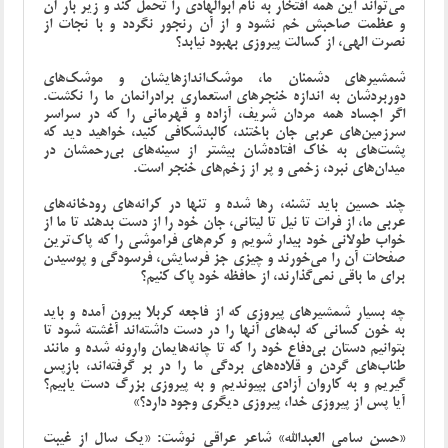
می‌تواند این همه افتخار به نام ابوالهادی را تحمل کند و زیر بار آن
و عظمت صاحبش خم نشود و از آن رنجور نگردد و با نجات از
نصرت الهی، از کسالت پیروزی بهبود نیابد؟
شمشیرهای دشمنان ما، موشک‌اندازهایشان و موشک‌های
دوربردشان به اندازه خنجرهای استعماری برادرانمان ما را نکشت.
اگر اجساد همه مردان شریف، آزاده و قهرمانی را که در سراسر
سرزمین‌های عربی جان باختند، کالبدشکافی کنید، خواهید دید که
پشت‌های به خاک افتاده‌شان بیشتر از سینه‌های بی‌رحمشان در
میدان‌های نبرد، زخمی و پر از زخم‌های خنجر است.
چند حسین باید تشنه، رها شده و تنها در کرانه‌های رودخانه‌های
عربی ما، از فرات تا نیل تا لیتانی، جان خود را از دست بدهند تا ما از
خواب طولانی خود بیدار شویم و کرم‌های فراموشی را که پاک‌ترین
صفحات آن را می‌خورند و چیزی جز فرسایش، فرسودگی و پوسیدن
برای ما باقی نمی‌گذارند، از حافظه خود پاک کنیم؟
چه بسیار شمشیرهای پیروزی که از فاجعه کربلا بیرون آمده و باید
به خون کسانی که لبه‌های آنها را در دست داشته‌اند آغشته شود تا
بتوانیم دستان بی‌دفاع خود را که تا چانه‌هایمان وارونه شده و مانند
طناب‌های گردن و قلاده‌های بردگی ما را در بر گرفته‌اند، بازپس
گیریم و به کاروان آزادی بپیوندیم و به پیروزی بزرگ دست یابیم؟
آیا پس از پیروزی خدا، پیروزی دیگری وجود دارد؟»
«حسن سامی العبدالله» شاعر عراقی نوشت: «یک سال از غیبت