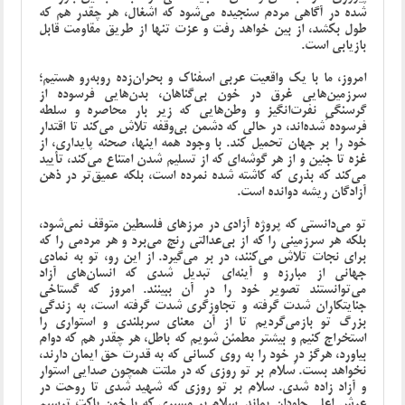
شده در آگاهی مردم سنجیده می‌شود که اشغال، هر چقدر هم که
طول بکشد، از بین خواهد رفت و عزت تنها از طریق مقاومت قابل
بازیابی است.
امروز، ما با یک واقعیت عربی اسفناک و بحران‌زده روبه‌رو هستیم؛
سرزمین‌هایی غرق در خون بی‌گناهان، بدن‌هایی فرسوده از
گرسنگیِ نفرت‌انگیز و وطن‌هایی که زیر بار محاصره و سلطه
فرسوده شده‌اند، در حالی که دشمن بی‌وقفه تلاش می‌کند تا اقتدار
خود را بر جهان تحمیل کند. با وجود همه اینها، صحنه پایداری، از
غزه تا جنین و از هر گوشه‌ای که از تسلیم شدن امتناع می‌کند، تأیید
می‌کند که بذری که کاشته شده نمرده است، بلکه عمیق‌تر در ذهن
آزادگان ریشه دوانده است.
تو می‌دانستی که پروژه آزادی در مرزهای فلسطین متوقف نمی‌شود،
بلکه هر سرزمینی را که از بی‌عدالتی رنج می‌برد و هر مردمی را که
برای نجات تلاش می‌کنند، در بر می‌گیرد. از این رو، تو به نمادی
جهانی از مبارزه و آینه‌ای تبدیل شدی که انسان‌های آزاد
می‌توانستند تصویر خود را در آن ببینند. امروز که گستاخی
جنایتکاران شدت گرفته و تجاوزگری شدت گرفته است، به زندگی
بزرگ تو بازمی‌گردیم تا از آن معنای سربلندی و استواری را
استخراج کنیم و بیشتر مطمئن شویم که باطل، هر چقدر هم که دوام
بیاورد، هرگز درِ خود را به روی کسانی که به قدرت حق ایمان دارند،
نخواهد بست. سلام بر تو روزی که در ملتت همچون صدایی استوار
و آزاد زاده شدی. سلام بر تو روزی که شهید شدی تا روحت در
عرش اعلی جاودان بماند. سلام بر مسیری که با خون پاکت ترسیم