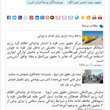
شهید سید حسن نصر الله
نویسندگان و شاعران عرب















G
B
W
مطالب مرتبط
«خط زرد» ابزاری برای کشتار و ویرانی
مرکز حقوق بشر غزه با انتشار بیانیه‌ای اعلام کرد رژیم
اشغالگر صهیونیستی از «خط زرد» تحمیلی در داخل نوار غزه به‌ عنوان
ابزاری برای کشتار غیرنظامیان، تخریب گسترده و تحمیل آوارگی اجباری
استفاده می‌کند؛ اقدامی که مغایر با حقوق بین‌الملل و مفاد توافق آتش‌بس
است.
|
دوشنبه 15 دی 1404
دیده بان حقوق بشر اروپا - مدیترانه: اشغالگران همچنان به جنایت
نسل کشی ادامه می‌دهند/ آتش بس، پوششی برای تکمیل نابودی
زندگی در نوار غزه
سازمان بین‌المللی دیده‌بان حقوق بشر اروپا - مدیترانه در بیانیه‌ای اعلام
کرد رژیم اشغالگر همچنان به جنایت نسل کشی علیه غیرنظامیان غزه با
شیوه‌های مختلف ادامه داده و شرایط زندگی بسیار سختی را برای بیش از
۲ میلیون فلسطینی به وجود آورده است.
|
سه‌شنبه 20 آبان 1404