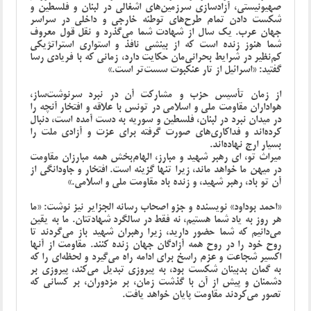
صهیونیستی، آزادسازی سرزمین‌های اشغالی در لبنان و فلسطین و
شکست دادن تمام طرح‌های توطئه‌ خارجی و داخلی در سراسر
جهان عرب. یک سال از شهادت شما می‌گذرد و نقل قول معروف
شما هنوز زنده است که از بینشی نافذ و استواری استراتژیکی
کم‌نظیر در شرایط بحرانی‌مان حکایت دارد، زمانی که با فریادی رسا
گفتید: «اسرائیل از تار عنکبوت سست‌تر است.»
از زمان تأسیس حزب و مشارکت آن در نبرد سرنوشت‌ساز،
هواداران مقاومت ملی و اسلامی در تونس با علاقه و افتخار آنچه را
در میدان نبرد در لبنان، فلسطین و سوریه به دست آمده است، دنبال
کرده‌اند و فداکاری‌های صورت گرفته برای عزت و آزادی ملت را
بسیار ارج نهاده‌اند.
میراث تو، ای رهبر شهید و مبارز، الهام‌بخش همه مبارزان مقاومت
در میهن ما خواهد ماند، زیرا تنها گزینه است. افتخار و جاودانگی از
آن تو باد، رهبر شهید، و زنده باد مقاومت ملی و اسلامی.»
«احمد بوداود» نویسنده و جزو اصحاب رسانه الجزایر نیز نوشت: «ما
هر روز به یاد شما هستیم، نه فقط در سالگرد شهادتتان. ما به یقین
می‌دانیم که شما حضور دارید، زیرا رهبران شهید باز می‌گردند تا
روح خود را در روح همه آزادگان جهان زنده کنند. مقاومت از آنها
اکسیر شجاعت و عزم راسخ برای ادامه راه می‌گیرد و لحظه‌ای را که
به گمان بدبینان شکست بود، به پیروزی تبدیل می‌کند، پیروزی بر
دشمنان و پیش از آن با گذشت زمان، بر مزدوران، بر کسانی که
تصور می‌کردند مقاومت پایان خواهد یافت.