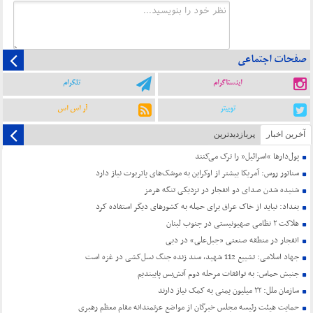
صفحات اجتماعی
اینستاگرام
تلگرام
توییتر
آر اس اس
آخرین اخبار
پربازدیدترین
پول‌دارها “اسرائیل” را ترک می‌کنند
سناتور روس: آمریکا بیشتر از اوکراین به موشک‌های پاتریوت نیاز دارد
شنیده شدن صدای دو انفجار در نزدیکی تنگه هرمز
بغداد: نباید از خاک عراق برای حمله به کشورهای دیگر استفاده کرد
هلاکت ۲ نظامی صهیونیستی در جنوب لبنان
انفجار در منطقه صنعتی «جبل‌علی» در دبی
جهاد اسلامی: تشییع 112 شهید، سند زنده جنگ نسل‌کشی در غزه است
جنبش حماس: به توافقات مرحله دوم آتش‌بس پایبندیم
سازمان ملل: ۲۲ میلیون یمنی به کمک نیاز دارند
حمایت هیئت رئیسه مجلس خبرگان از مواضع عزتمندانه مقام معظم رهبری