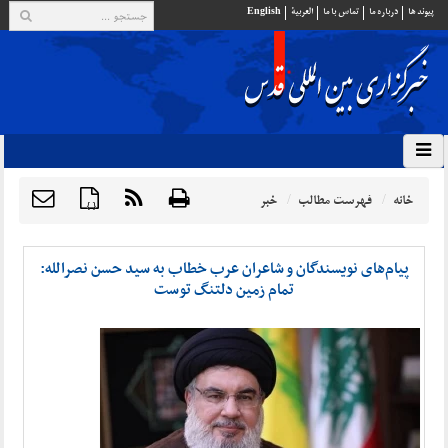
پيوند ها
درباره ما
تماس با ما
العربية
English
خانه
فهرست مطالب
خبر
{ }
پیام‌های نویسندگان و شاعران عرب خطاب به سید حسن نصرالله:
تمام زمین دلتنگ توست