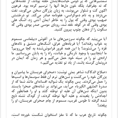
شمشیرهایی که بر دوش خیانت‌هایشان خفته بودند، از نقشه‌هایی
که نه جغرافیا، بلکه خون دل‌ها آنها را ترسیم کرده بود. فرعون
اکنون کت و شلوار می‌پوشد، به زبان بزرگان سخن می‌گوید، نفت
می‌دزدد و به نام دموکراسی، عفونامه صادر می‌کند. تو درخشش
صهیب بودی وقتی که پول را به خاطر ایمان آتش زد، اشک علی
بودی وقتی که در کوفه خفه شد، رویای موسی صدر بودی وقتی که
سکوت را از دهان جنوب بیرون کشید.
آیا می‌بینید که چگونه سرزمین‌های ما در آغوش دیپلماسی مسموم
به خواب رفته‌اند؟ آیا فریادهای عراق، اشک‌های دمشق و ناله‌های
غزه را می‌شنوید؟ با این همه غرور فراموش‌شده به کجا می‌رویم؟
ما اینجاییم، با وجود تاریکی و خیانت، راه را به پایان می‌رسانیم. ما
اراده‌ی تو را در سینه خود حمل می‌کنیم و هر زمان که ایمان در
درونمان گرسنه باشد، از یاد تو تغذیه می‌کنیم.»
«صلاح الدکاک» شاعر یمنی نوشت: «صحرای عربستان ما پیامبران و
بزرگان خود را می‌کشت و شن‌های نرم آن فقط سوسمارها و اسب‌ها
را حمل می‌کردند. پس چگونه یک شوالیه افسانه‌ای مانند شما که از
سدرة المنتهی الکبریاء می‌آید، می‌تواند بر شانه‌های صحرا بایستد
بدون اینکه شن‌های آن علیه او توطئه کنند و او را همانطور که
اجدادش را بلعیدند و علیه آنها توطئه کردند، از کودک تشنه ذبح
شده گرفته تا طوس غریب، مسموم از جام صحرای عربستان، او را
ببلعند؟
چگونه تاریخ عرب ما که تا مغز استخوان شکست خورده است،