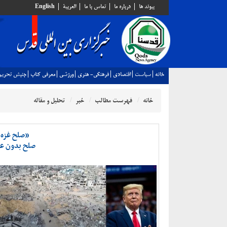
پيوند ها
درباره ما
تماس با ما
العربية
English
خانه
سياست
اقتصادي
فرهنگي- هنري
ورزشي
معرفي كتاب
جنبش تحريم
خانه
فهرست مطالب
خبر
تحلیل و مقاله
«صلح غزه»
صلح بدون ع