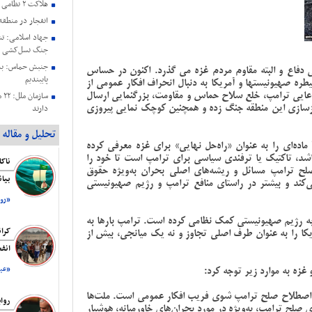
هلاکت ۲ نظامی صهیونیستی در جنوب لبنان
انفجار در منطق
جنگ نسل‌کشی د
جنبش حماس: به 
 دفاع و البته مقاوم مردم غزه می گذرد. اکنون در حساس
پایبندیم
 صهیونیستها و آمریکا به دنبال انحراف افکار عمومی از
عایی ترامپ، خلع سلاح حماس و مقاومت، بزرگنمایی ارسال
سا
زسازی این منطقه جنگ زده و همچنین کوچک نمایی پیروزی
دارند
حمایت هیئت رئی
تحلیل و مقاله
عزتمندانه مقام 
دونالد ترامپ با سر و صدای همیشگی خود، طرح ۲۱ ماده‌ای را به عنوان «راه‌حل نهایی» برای غزه معرفی کرده
بیانیه کمیته حم
شد، تاکتیک یا ترفندی سیاسی برای ترامپ است تا خود را
فلسطین ریاست ج
لح ترامپ مسائل و ریشه‌های اصلی بحران به‌ویژه حقوق
بیا
شهادت هنیه
می‌کند و بیشتر در راستای منافع ترامپ و رژیم صهیونیستی
رسانه صهیونیستی
«روز
اقتصاد است
نگ غزه، بیش از ۲۱ میلیارد دلار به رژیم صهیونیستی کمک نظامی کرده است. ترامپ بارها به
بیانیه اتحادیه ن
کرا
کا را به عنوان طرف اصلی تجاوز و نه یک میانجی، بیش از
اشغالگری به من
انف
هنیه
غزه به موارد زیر توجه کرد:
«عبد
ه اصطلاح صلح ترامپ شوی فریب افکار عمومی است. ملت‌ها
روا
صلح ترامپ، به‌ویژه در مورد بحران‌های خاورمیانه، هوشیار