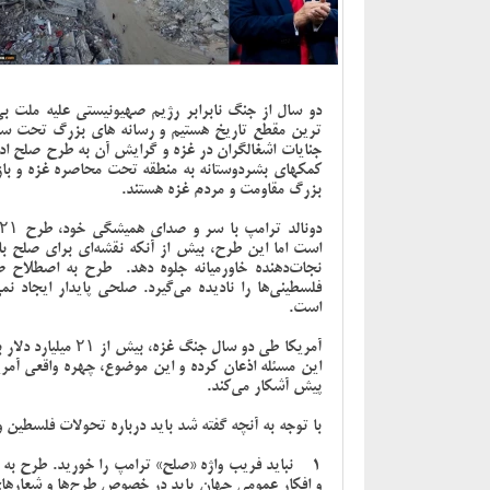
دو سال از جنگ نابرابر رژیم صهیونیستی علیه ملت بی
ترین مقطع تاریخ هستیم و رسانه های بزرگ تحت سیطره
جنایات اشغالگران در غزه و گرایش آن به طرح صلح اد
کمکهای بشردوستانه به منطقه تحت محاصره غزه و با
بزرگ مقاومت و مردم غزه هستند.
است اما این طرح، بیش از آنکه نقشه‌ای برای صلح با
نجات‌دهنده خاورمیانه جلوه دهد. طرح به اصطلاح ص
فلسطینی‌ها را نادیده می‌گیرد. صلحی پایدار ایجاد ن
است.
آمریکا طی دو سال ج
این مسئله اذعان کرده و این موضوع، چهره واقعی آمری
پیش آشکار می‌کند.
با توجه به آنچه گفته شد باید درباره تحولات فلسطین و 
1- نباید فریب واژه «صلح» ترامپ را خورید. طرح ب
و افکار عمومی جهان باید در خصوص طرح‌ها و شعارهای 