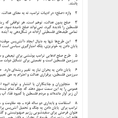
باشند.
2- واژه «صلح» در ادبیات ترامپ، نه به معنای عدالت، بلکه به مثابه نقشه فریب برای اهداف سیاسی است.
3 - صلح بدون عدالت، توهم است. هر توافقی که ریش
فلسطین را نادیده گیرد، نمی‌تواند صلح نامیده شود. ص
تمامی طیف‌های فلسطینی آزادانه در شکل‌دهی به آینده خ
4 - این طرح‌ها تنها به دنبال ایجاد «آتش‌بس موقت»
پایان دادن به خونریزی، بلکه امتیازگیری سیاسی است
5 - طرح صلح ادعایی ترامپ پوششی برای تبعیض و ست
سرزمین فلسطین است و تضمینی برای تشکیل دولت مستقل
6 - پایان دادن به بحران نیاز به تغییر ریشه‌ای دارد.
سرزمین فلسطین، برقراری عدالت و احترام به حق تع
7 - متجاوزران و جنایتکاران با انتشار و تولید انب
عمومی را به این سمت سوق دهند که جنگ تمام شده 
آن زیر آوار مانده‌اند و مردم فلسطین با کمبود غذا، آب 
8 - استقامت و پایداری دو ساله غزه ـ چه مقاومت و 
ترامپ برای پایان دادن به جنگ و تحمیل آتش‌بس برای
عنوان فرصتی برای سفیدشویی رژیم صهیونیستی و گذار 
علیه این رژیم برای خروج از بحران و دادن حس «پیر