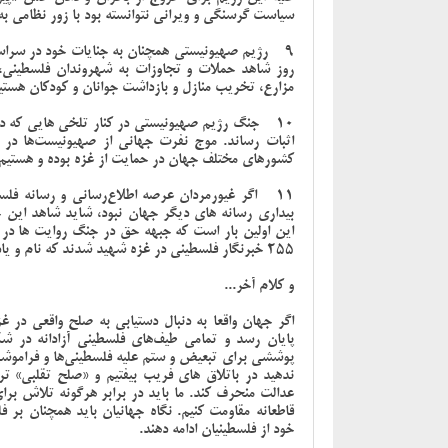
سیاست گرسنگی و ویرانی نتوانسته بود با زور نظامی ب
9 - رژیم صهیونیستی همچنان به جنایات خود در سراسر
روز شاهد حملات و تجاوزات به شهروندان فلسطینی،
مزارع، تخریب منازل و بازداشت جوانان و کودکان هستی
10 - جنگ رژیم صهیونیستی در کنار تلخی هایی که داش
اثبات رساند. موج نفرت جهانی از صهیونیست‌ها در 
کشورهای مختلف جهان در حمایت از غزه بوده و هستیم
11 - اگر غیورمردان عرصه اطلاع‌رسانی و رسانه‌ ف
بیداری رسانه های دیگر جهان نبود، شاید شاهد این 
این اولین بار است که جبهه حق در جنگ روایت ها در مق
255 خبرنگار فلسطینی در غزه شهید شدند که نام و یادشان گرامی خواهد ماند.
و کلام آخر...
اگر جهان واقعا به دنبال دستیابی به صلح واقعی در 
پایان رسد و تمامی طیف‌های فلسطینی آزادانه در شک
پوششی برای تبعیض و ستم علیه فلسطینی‌ها و فراموش
ندهید در باتلاق های فریب بیفتیم و «صلح تقلبی» ترا
عدالت منحرف کند. ما باید در برابر هرگونه تلاش بر
قاطعانه مقاومت کنیم. نگاه جهانیان باید همچنان بر 
خود از فلسطینیان ادامه دهند.