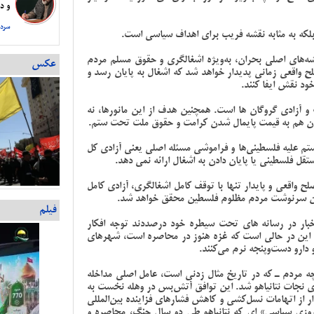
و دس
سردا
ه‌های اصلی بحران، به‌ویژه اشغالگری و حقوق مسلم مردم
عکس
لح واقعی زمانی پدیدار خواهد شد که اشغال به پایان رسد و
ود نقش ایفا کنند.
 و آزادی گروگان ها است. همچنین هدف از این مانورها، نه
 آن هم به قیمت پایمال شدن کرامت و حقوق ملت‌ تحت ستم.
م علیه فلسطینی‌ها و فراموشی مسئله اصلی یعنی آزادی کل
 فلسطینی یا پایان دادن به اشغال ارائه نمی دهد.
 صلح واقعی و پایدار تنها با توقف کامل اشغالگری، آزادی کامل
یین سرنوشت مردم مظلوم فلسطین محقق خواهد شد.
فیلم
وه اخبار در رسانه های تحت سیطره خود درصددند توجه افکار
این در حالی است که غزه هنوز در محاصره است، شهرهای
و دارو دست‌وپنجه نرم می‌کنند.
چه مردم ـ که در تاریخ مثال زدنی است، عامل اصلی مداخله
 نجات نتانیاهو شد. این توافق آتش‌بس در وهله نخست به
از اتهامات نسل‌کشی و کاهش فشارهای فزاینده بین‌المللی
وزی سیاسی» ‌ای که نتانیاهو طی دو سال جنگ، محاصره و