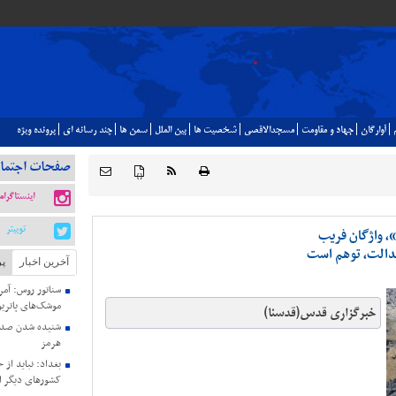
آوارگان
جهاد و مقاومت
مسجدالاقصي
شخصيت ها
بين الملل
سمن ها
چند رسانه اي
پرونده ويژه
صفحات اجتما
{ }
اینستاگرام
توییتر
، واژگان فریب
دالت، توهم است
آخرین اخبار
پر
سناتور روس: آمری
موشک‌های پاتریو
خبرگزاری قدس(قدسنا)
شنیده شدن صدای
هرمز
بغداد: نباید از 
کشورهای دیگر ا