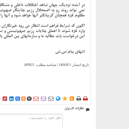
در آینده نزدیک، جهان شاهد اختلافات داخلی و مشکلا
نمی تواند روند رو به اضمحلال رژیم جنایتکار صهیونی
مظلوم غزه همچنان گریبانگیر آنها خواهد شود و آنها را
اکنون که شرایط فراهم است انتظار می رود خبرنگاران و
وارد غزه شوند تا اعماق جنایات رژیم صهیونیستی و 
این درخواست باید مطالبه ما و سازمانهای بین المللی 
انتهای پیام/س.ش
تاریخ انتشار:
1404/8/3
| شناسه مطلب: 409921











G
B
W
نظرات کاربران