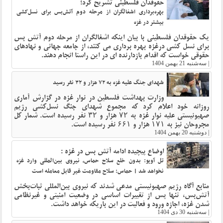
حقوقدان فلسطینی تشریح کرد؛
بهره‌برداری اشغالگران از مرحله دوم آتش‌بس برای نسل‌کشی
بیشتر در غزه
یک حقوقدان فلسطینی با بیان اینکه اشغالگران از مرحله دوم آتش بس
برای نسل کشی درغزه بهره برداری می کنند، از جامعه جهانی و نهادهای
حقوقی خواست که اقدام بازدارنده ای در این راستا انجام دهند.
|
سه‌شنبه 21 بهمن 1404
شهدای جنگ علیه غزه به ۷۲ هزار و ۳۲ نفر رسید
وزارت بهداشت فلسطین در نوار غزه در گزارش آماری
روزانه خود اعلام کرد که مجموع شهدای جنگ نسل‌کشی رژیم
صهیونیستی علیه نوار غزه به ۷۲ هزار و ۳۲ نفر رسیده است. شمار کل
مجروحان نیز به ۱۷۱ هزار و ۶۶۱ نفر رسیده است.
|
دوشنبه 20 بهمن 1404
اوضاع پیچیده ادامه آتش بس در غزه :
تل آویو: بدون خلع سلاح حماس، نیروی بین‌المللی وارد غزه
نخواهد شد | حماس: سلاح مقاومت غیر قابل معامله است
منابع آگاه رژیم صهیونیستی مدعی شدند که نیروی بین‌المللی ثبات‌بخش
آتش‌بس، تنها پس از تغییرات اساسی در وضعیت امنیتی و غیرنظامی
شدن غزه، اجازه ورود و فعالیت در این باریکه خواهد داشت.
|
سه‌شنبه 30 دی 1404