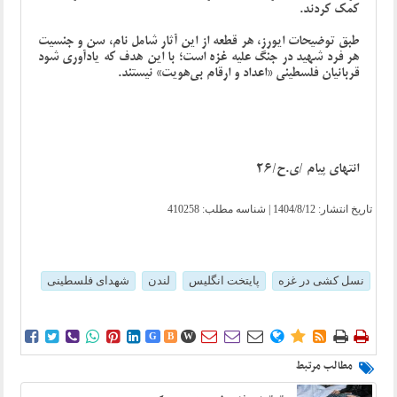
کمک کردند.
طبق توضیحات ایورز، هر قطعه از این آثار شامل نام، سن و جنسیت
هر فرد شهید در جنگ علیه غزه است؛ با این هدف که یادآوری شود
قربانیان فلسطینی «اعداد و ارقام بی‌هویت» نیستند.
انتهای پیام /ی.ح/26
تاریخ انتشار:
1404/8/12
| شناسه مطلب: 410258
نسل کشی در غزه
پایتخت انگلیس
لندن
شهدای فلسطینی















G
B
W
مطالب مرتبط