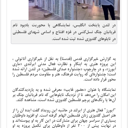
در لندن پایتخت انگلیس، نمایشگاهی با محوریت یادبود نام‌
قربانیان جنگ نسل‌کشی در غزه افتتاح و اسامی شهدای فلسطینی
در تابلوهای گلدوزی شده ثبت شده است.
به گزارش خبرگزاری قدس (قدسنا) به نقل از خبرگزاری آناتولی ،
این پروژه هنری به ابتکار و نظارت فعال مدنی ایرلندی «ماری
اَیورز»، و در چارچوب «جشنواره صدای فلسطین» در لندن ارائه شده
است؛ جشنواره‌ای که روایت فرهنگ، هنر و مقاومت مردم فلسطین را
محور قرار داده است.
نمایشگاه با عنوان «حضور غایب» معرفی شده و به بازدیدکنندگان
این امکان را می‌دهد تا از نزدیک تابلوهایی که نام قربانیان جنگ بر
آن‌ها با رنگ‌های پرچم فلسطین گلدوزی شده است، مشاهده کنند.
"ایورز" فعال هنری از ایرلند در حاشیه این رویداد گفت ایده آن را از
هنر اصیل گلدوزی زنان فلسطین الهام گرفته است. او افزود داوطلبان
بسیاری از سراسر جهان برای مشارکت در این کار به او پیوسته‌اند و
در نهایت بیش از ۲۰۰ نفر از داوطلبان برای تکمیل پروژه به او