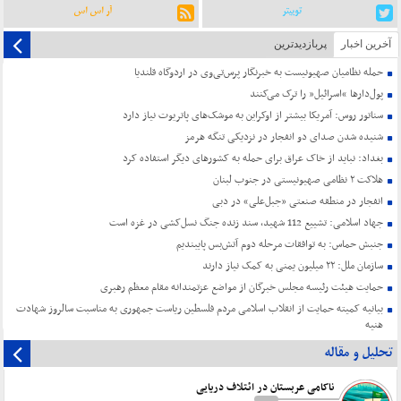
توییتر
آر اس اس
آخرین اخبار
پربازدیدترین
حمله نظامیان صهیونیست به خبرنگار پرس‌تی‌وی در اردوگاه قلندیا
پول‌دارها “اسرائیل” را ترک می‌کنند
سناتور روس: آمریکا بیشتر از اوکراین به موشک‌های پاتریوت نیاز دارد
شنیده شدن صدای دو انفجار در نزدیکی تنگه هرمز
بغداد: نباید از خاک عراق برای حمله به کشورهای دیگر استفاده کرد
هلاکت ۲ نظامی صهیونیستی در جنوب لبنان
انفجار در منطقه صنعتی «جبل‌علی» در دبی
جهاد اسلامی: تشییع 112 شهید، سند زنده جنگ نسل‌کشی در غزه است
جنبش حماس: به توافقات مرحله دوم آتش‌بس پایبندیم
سازمان ملل: ۲۲ میلیون یمنی به کمک نیاز دارند
حمایت هیئت رئیسه مجلس خبرگان از مواضع عزتمندانه مقام معظم رهبری
بیانیه کمیته حمایت از انقلاب اسلامی مردم فلسطین ریاست جمهوری به مناسبت سالروز شهادت
هنیه
تحلیل و مقاله
ناکامی عربستان در ائتلاف دریایی