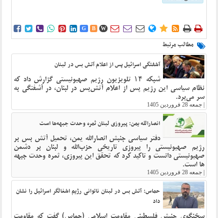















G
B
W
مطالب مرتبط
آشفتگی اسرائیل پس از اعلام آتش بس در لبنان
شبکه ۱۴ تلویزیون رژیم صهیونیستی گزارش داد که
نظام سیاسی این رژیم پس از اعلام آتش‌بس در لبنان، در آشفتگی به
سر می‌برد.
|
جمعه 28 فروردین 1405
انصارالله یمن: پیروزی لبنان ثمره وحدت جبهه‌ها است
دفتر سیاسی جنبش انصارالله یمن، تحمیل آتش بس بر
رژیم صهیونیستی را پیروزی تاریخی حزب‌الله و لبنان بر دشمن
صهیونیستی دانست و تاکید کرد که تحقق این پیروزی، ثمره وحدت جبهه
ها است.
|
جمعه 28 فروردین 1405
حماس: آتش بس در لبنان ناتوانی رژیم اشغالگر اسرائیل را نشان
داد
سخنگوی جنبش فلسطینی مقاومت اسلامی (حماس) گفت که مقاومت