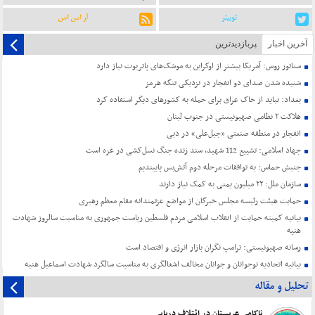
توییتر
آر اس اس
آخرین اخبار
پربازدیدترین
سناتور روس: آمریکا بیشتر از اوکراین به موشک‌های پاتریوت نیاز دارد
شنیده شدن صدای دو انفجار در نزدیکی تنگه هرمز
بغداد: نباید از خاک عراق برای حمله به کشورهای دیگر استفاده کرد
هلاکت ۲ نظامی صهیونیستی در جنوب لبنان
انفجار در منطقه صنعتی «جبل‌علی» در دبی
جهاد اسلامی: تشییع 112 شهید، سند زنده جنگ نسل‌کشی در غزه است
جنبش حماس: به توافقات مرحله دوم آتش‌بس پایبندیم
سازمان ملل: ۲۲ میلیون یمنی به کمک نیاز دارند
حمایت هیئت رئیسه مجلس خبرگان از مواضع عزتمندانه مقام معظم رهبری
بیانیه کمیته حمایت از انقلاب اسلامی مردم فلسطین ریاست جمهوری به مناسبت سالروز شهادت
هنیه
رسانه صهیونیستی: ترامپ نگران بازار انرژی و اقتصاد است
بیانیه اتحادیه نوجوانان و جوانان مخالف اشغالگری به مناسبت سالگرد شهادت اسماعیل هنیه
تحلیل و مقاله
ناکامی عربستان در ائتلاف دریایی